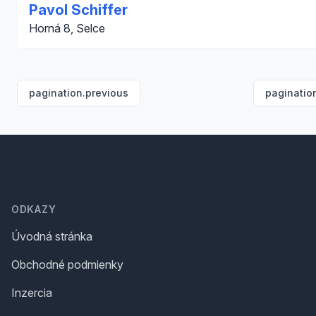
Pavol Schiffer
Horná 8, Selce
pagination.previous
paginatio
Footer
ODKAZY
Úvodná stránka
Obchodné podmienky
Inzercia