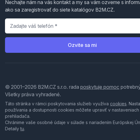
Nechajte nám na vás kontakt a my sa vám ozveme s inform
ako sa zaregistrovať do siete katalógov B2M.CZ.
Telefón
*
Ozvite sa mi
© 2001–2026 B2M.CZ s.r.o. rada
poskytuje pomoc
potrebný
Všetky práva vyhradené.
Táto stránka v rámci poskytovania služieb využíva
cookies
. Nast
používania a dostupnosti cookies môžete upraviť v nastaveniach
prehliadača.
Chránime vaše osobné údaje v súlade s nariadením Európskej Ú
Detaily
tu
.