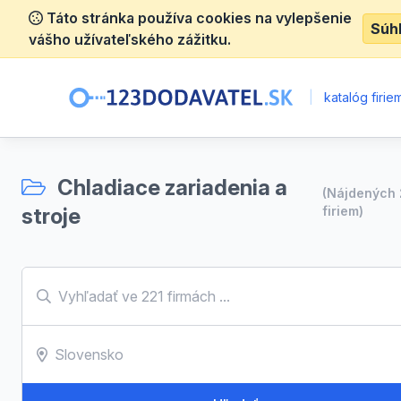
Táto stránka používa cookies na vylepšenie
Súh
vášho užívateľského zážitku.
|
katalóg firie
Chladiace zariadenia a
(Nájdených
stroje
firiem)