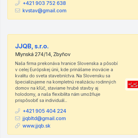
+421 903 752 638
kvstav@gmail.com
JJQB, s.r.o.
Mlynská 274/14, Zbyňov
Naša firma prekonáva hranice Slovenska a pôsobí
v celej Európskej únii, kde prinášame inovácie a
kvalitu do sveta stavebníctva. Na Slovensku sa
špecializujeme na kompletnú realizáciu rodinných
domov na kľúč, staviame hrubé stavby aj
holodomy, a naša flexibilita nám umožňuje
prispôsobiť sa individuál...
+421 905 404 224
jjqbltd@gmail.com
www.jjqb.sk