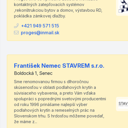
kontaktných zatepľovacích systémov
,rekonštrukciou bytov a domov, výstavbou RD,
pokládka zámkovej dlažby.
+421 949 571 515
proges@inmail.sk
František Nemec STAVREM s.r.o.
Boldocká 1, Senec
Sme renomovanou firmou s dlhoročnou
skúsenosťou v oblasti podlahových krytín a
súvisiaceho vybavenia, a preto Vám vďaka
spolupráci s poprednými svetovými producentmi
od roku 1996 prinášame najlepší výber
podlahových krytín a remeselných prác na
Slovenskom trhu. S hrdosťou môžeme povedať,
že máme z...