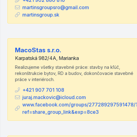
+421 902 880 816
martinsgroupsro@gmail.com
martinsgroup.sk
MacoStas s.r.o.
Karpatská 982/4A, Marianka
Realizujeme všetky stavebné práce: stavby na kľúč,
rekonštrukcie bytov, RD a budov, dokončovacie stavebné
práce v interiéroch.
+421 907 701 108
juraj.mackovic@icloud.com
www.facebook.com/groups/277289297591478/
ref=share_group_link&exp=8ce3