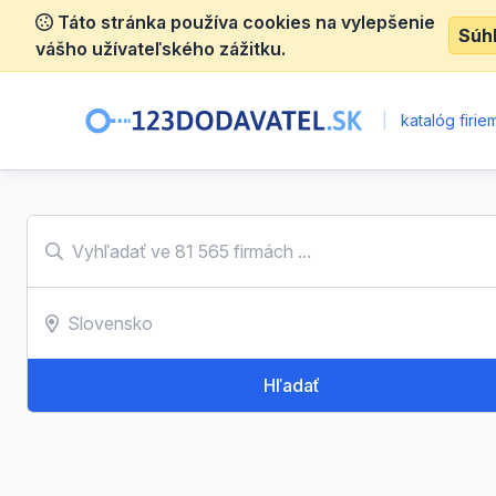
Táto stránka používa cookies na vylepšenie
Súh
vášho užívateľského zážitku.
|
katalóg firie
Hľadať