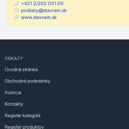
+421 2/202 001 00
podlahy@stavrem.sk
www.stavrem.sk
Footer
ODKAZY
Úvodná stránka
Obchodné podmienky
Inzercia
Kontakty
Register kategórii
Register produktov