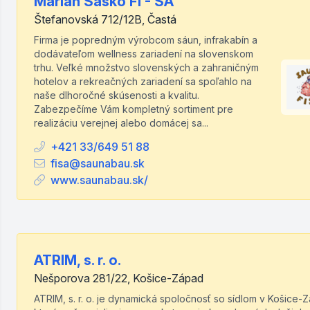
Marián Sasko FI - SA
Štefanovská 712/12B, Častá
Firma je popredným výrobcom sáun, infrakabín a
dodávateľom wellness zariadení na slovenskom
trhu. Veľké množstvo slovenských a zahraničným
hotelov a rekreačných zariadení sa spoľahlo na
naše dlhoročné skúsenosti a kvalitu.
Zabezpečíme Vám kompletný sortiment pre
realizáciu verejnej alebo domácej sa...
+421 33/649 51 88
fisa@saunabau.sk
www.saunabau.sk/
ATRIM, s. r. o.
Nešporova 281/22, Košice-Západ
ATRIM, s. r. o. je dynamická spoločnosť so sídlom v Košice-