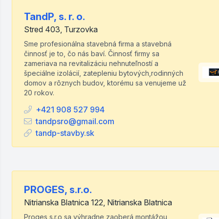
TandP, s. r. o.
Stred 403, Turzovka
Sme profesionálna stavebná firma a stavebná
činnosť je to, čo nás baví. Činnosť firmy sa
zameriava na revitalizáciu nehnuteľností a
špeciálne izolácií, zatepleniu bytových,rodinných
domov a rôznych budov, ktorému sa venujeme už
20 rokov.
+421 908 527 994
tandpsro@gmail.com
tandp-stavby.sk
PROGES, s.r.o.
Nitrianska Blatnica 122, Nitrianska Blatnica
Proges s.r.o sa výhradne zaoberá montážou