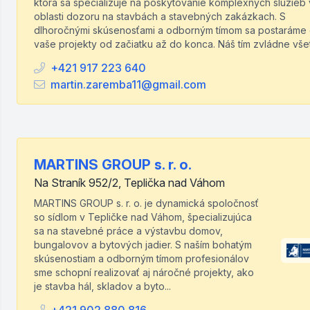
ktorá sa špecializuje na poskytovanie komplexných služieb 
oblasti dozoru na stavbách a stavebných zakázkach. S
dlhoročnými skúsenosťami a odborným tímom sa postaráme
vaše projekty od začiatku až do konca. Náš tím zvládne všet
+421 917 223 640
martin.zaremba11@gmail.com
MARTINS GROUP s. r. o.
Na Straník 952/2, Teplička nad Váhom
MARTINS GROUP s. r. o. je dynamická spoločnosť
so sídlom v Tepličke nad Váhom, špecializujúca
sa na stavebné práce a výstavbu domov,
bungalovov a bytových jadier. S naším bohatým
skúsenostiam a odborným tímom profesionálov
sme schopní realizovať aj náročné projekty, ako
je stavba hál, skladov a byto...