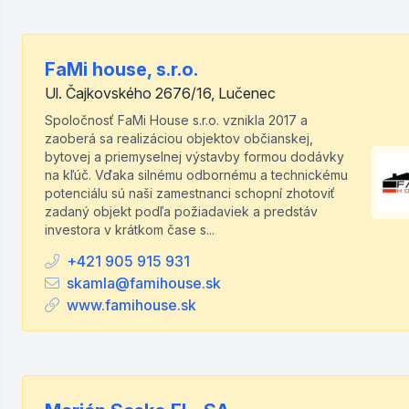
FaMi house, s.r.o.
Ul. Čajkovského 2676/16, Lučenec
Spoločnosť FaMi House s.r.o. vznikla 2017 a
zaoberá sa realizáciou objektov občianskej,
bytovej a priemyselnej výstavby formou dodávky
na kľúč. Vďaka silnému odbornému a technickému
potenciálu sú naši zamestnanci schopní zhotoviť
zadaný objekt podľa požiadaviek a predstáv
investora v krátkom čase s...
+421 905 915 931
skamla@famihouse.sk
www.famihouse.sk