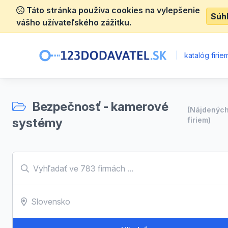
Táto stránka používa cookies na vylepšenie
Súh
vášho užívateľského zážitku.
|
katalóg firie
Bezpečnosť - kamerové
(Nájdenýc
systémy
firiem)