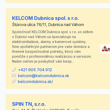
KELCOM Dubnica spol. s r.o.
Štúrova ulica 76/11, Dubnica nad Váhom
Spoločnosť KELCOM Dubnica spol. s r.o. so sídlom
v Dubnici nad Váhom sa špecializuje na
elektroinštalácie, alarmy a kamerové systémy.
Sme spoľahlivým partnerom pre vaše domáce a
firemné bezpečnostné potreby, ktorý vám
pomôže s profesionálnou realizáciou a servisom.
Našim cieľom je poskytnúť vám bezp...
+421 905 704 912
kelcom@kelcomdubnica.sk
kelcomdubnica.sk/
SPIN TN, s.r.o.