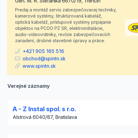
Gen. M. R. Štefánika 6670/19, Trenčín
Predaj a montáž servis zabezpečovacej techniky,
kamerové systémy, štruktúrovaná kabeláž,
optická kabeláž, prístupové systémy pripájanie
objektov na PCOO PZ SR, elektroinštalácie,
audio-videovrátniky, revízie zabezpečovacích
zariadení, drobné stavebné úpravy a práce.
+421 905 165 516
obchod@spintn.sk
www.spintn.sk
Verejné záznamy
A - Z Instal spol. s r.o.
Alstrová 6040/87, Bratislava