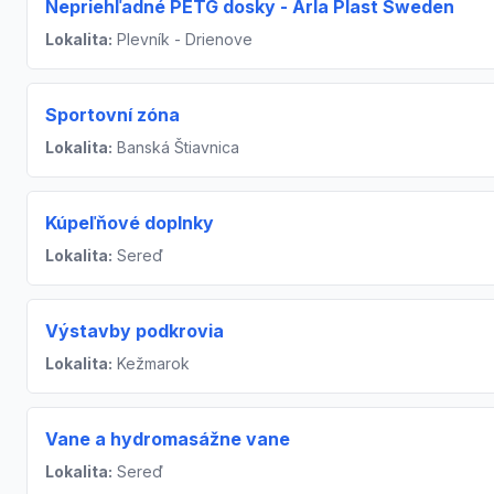
Nepriehľadné PETG dosky - Arla Plast Sweden
Lokalita:
Plevník - Drienove
Sportovní zóna
Lokalita:
Banská Štiavnica
Kúpeľňové doplnky
Lokalita:
Sereď
Výstavby podkrovia
Lokalita:
Kežmarok
Vane a hydromasážne vane
Lokalita:
Sereď