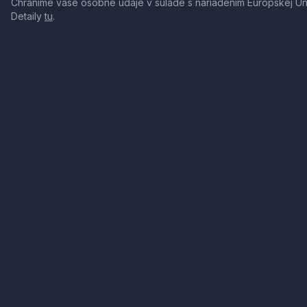
Chránime vaše osobné údaje v súlade s nariadením Európskej Ú
Detaily
tu
.