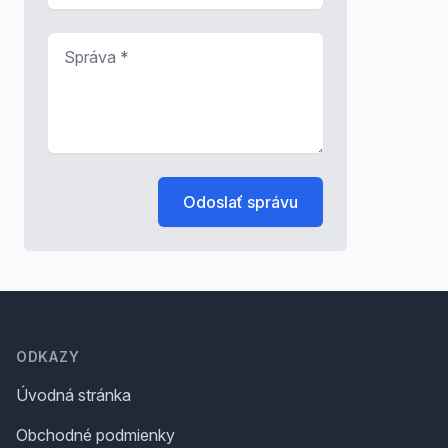
Správa
*
Odoslať správu
Footer
ODKAZY
Úvodná stránka
Obchodné podmienky