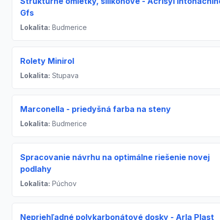
Štruktúrne omietky, silikónové - Acrisyl Intonachin
Gfs
Lokalita:
Budmerice
Rolety Minirol
Lokalita:
Stupava
Marconella - priedyšná farba na steny
Lokalita:
Budmerice
Spracovanie návrhu na optimálne riešenie novej
podlahy
Lokalita:
Púchov
Nepriehľadné polykarbonátové dosky - Arla Plast