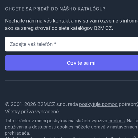
CHCETE SA PRIDAŤ DO NÁŠHO KATALÓGU?
Nechajte nám na vás kontakt a my sa vám ozveme s inform
ako sa zaregistrovať do siete katalógov B2M.CZ.
Telefón
*
Ozvite sa mi
© 2001–2026 B2M.CZ s.r.o. rada
poskytuje pomoc
potrebný
Všetky práva vyhradené.
Táto stránka v rámci poskytovania služieb využíva
cookies
. Nast
používania a dostupnosti cookies môžete upraviť v nastaveniach
prehliadača.