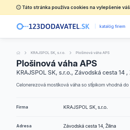
Táto stránka používa cookies na vylepšenie váš
|
katalóg firiem
Úvodná stránka
KRAJSPOL SK, s.r.o.
Plošinová váha APS
Plošinová váha APS
KRAJSPOL SK, s.r.o., Závodská cesta 14 , Ž
Celonerezová mostíková váha so stĺpikom vhodná do ag
KRAJSPOL SK, s.r.o.
Firma
Závodská cesta 14, Žilina
Adresa