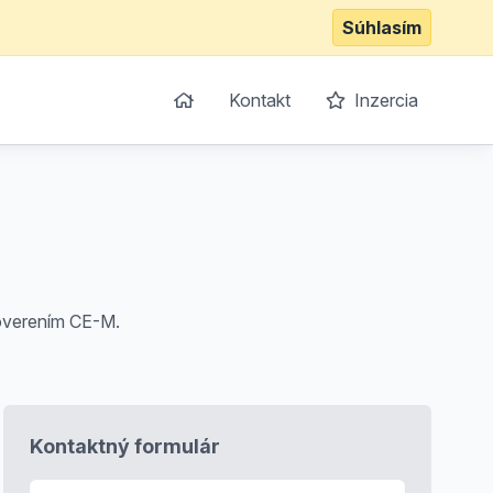
Súhlasím
Kontakt
Inzercia
 overením CE-M.
Kontaktný formulár
E-mail
*