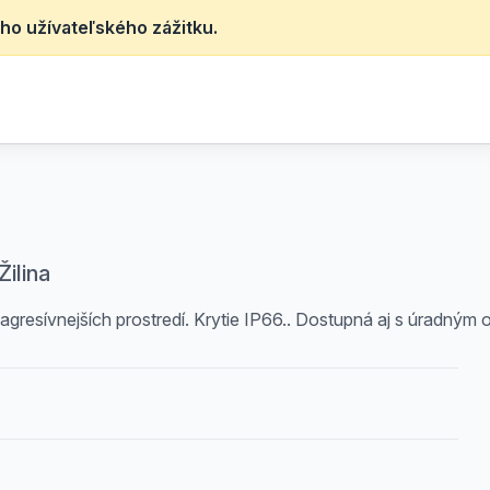
ho užívateľského zážitku.
ilina
resívnejších prostredí. Krytie IP66.. Dostupná aj s úradným