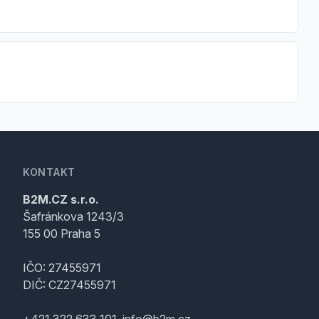
KONTAKT
B2M.CZ s.r.o.
Šafránkova 1243/3
155 00 Praha 5
IČO: 27455971
DIČ: CZ27455971
+421 322 633 101, info@b2m.cz