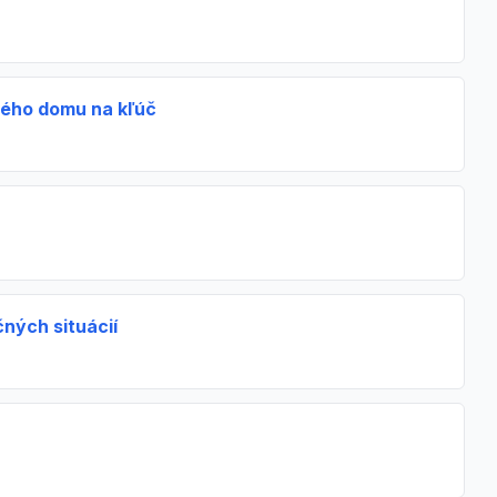
nného domu na kľúč
čných situácií