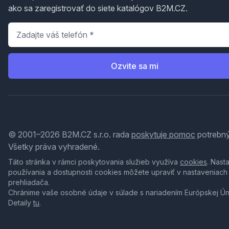
ako sa zaregistrovať do siete katalógov B2M.CZ.
Telefón
*
Ozvite sa mi
© 2001–2026 B2M.CZ s.r.o. rada
poskytuje pomoc
potrebný
Všetky práva vyhradené.
Táto stránka v rámci poskytovania služieb využíva
cookies
. Nast
používania a dostupnosti cookies môžete upraviť v nastaveniach
prehliadača.
Chránime vaše osobné údaje v súlade s nariadením Európskej Ú
Detaily
tu
.