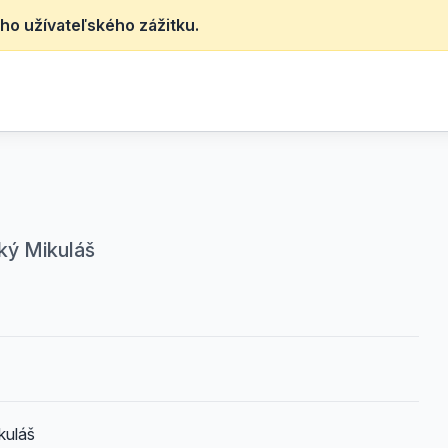
ho užívateľského zážitku.
ský Mikuláš
kuláš