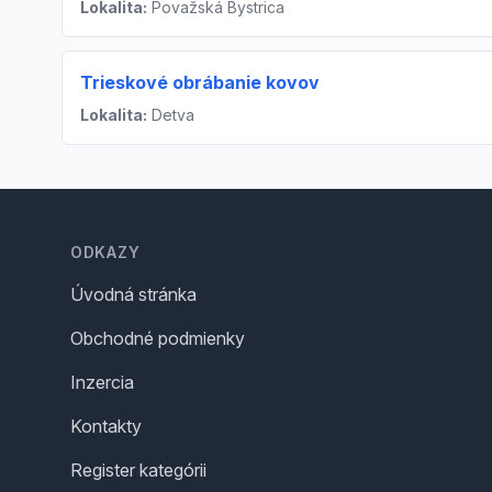
Lokalita:
Považská Bystrica
Trieskové obrábanie kovov
Lokalita:
Detva
Footer
ODKAZY
Úvodná stránka
Obchodné podmienky
Inzercia
Kontakty
Register kategórii