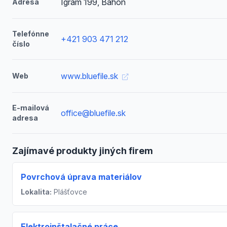
Igram 199, Báhoň
Adresa
Telefónne
+421 903 471 212
číslo
www.bluefile.sk
Web
E-mailová
office@bluefile.sk
adresa
Zajímavé produkty jiných firem
Povrchová úprava materiálov
Lokalita:
Plášťovce
Elektroinštalačné práce