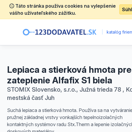
Táto stránka používa cookies na vylepšenie
Súh
vášho užívateľského zážitku.
|
katalóg firie
Lepiaca a stierková hmota pre
zateplenie Alfafix S1 biela
STOMIX Slovensko, s.r.o., Južná trieda 78 , Ko
mestská časť Juh
Suchá lepiaca a stierková hmota. Používa sa na vytvárani
pružnej základnej vrstvy vonkajších tepelnoizolačných
kontaktných systémov radu Stx.Therm a lepenie izolačnýc
doskových materiálov.