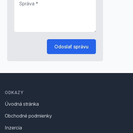
Odoslať správu
Footer
ODKAZY
Úvodná stránka
Obchodné podmienky
Inzercia