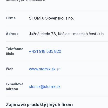
STOMIX Slovensko, s.r.o.
Firma
Južná trieda 78, Košice - mestská časť Juh
Adresa
Telefónne
+421 918 535 820
číslo
www.stomix.sk
Web
E-mailová
stomix@stomix.sk
adresa
Zajímavé produkty jiných firem