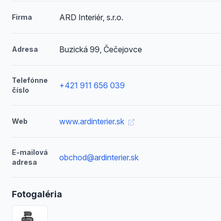
ARD Interiér, s.r.o.
Firma
Buzická 99, Čečejovce
Adresa
Telefónne
+421 911 656 039
číslo
www.ardinterier.sk
Web
E-mailová
obchod@ardinterier.sk
adresa
Fotogaléria