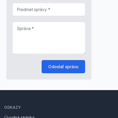
Predmet správy
*
Správa
*
Odoslať správu
Footer
ODKAZY
Úvodná stránka