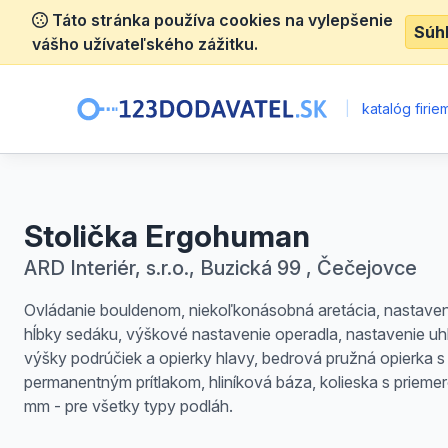
Táto stránka používa cookies na vylepšenie
Súh
vášho užívateľského zážitku.
|
katalóg firie
Stolička Ergohuman
ARD Interiér, s.r.o., Buzická 99 , Čečejovce
Ovládanie bouldenom, niekoľkonásobná aretácia, nastaven
hĺbky sedáku, výškové nastavenie operadla, nastavenie uh
výšky podrúčiek a opierky hlavy, bedrová pružná opierka s
permanentným prítlakom, hliníková báza, kolieska s priem
mm - pre všetky typy podláh.