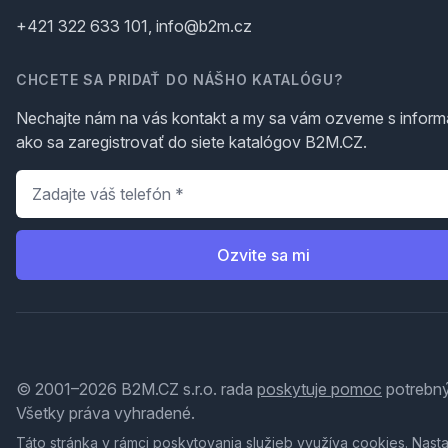
+421 322 633 101, info@b2m.cz
CHCETE SA PRIDAŤ DO NÁŠHO KATALÓGU?
Nechajte nám na vás kontakt a my sa vám ozveme s inform
ako sa zaregistrovať do siete katalógov B2M.CZ.
Telefón
*
Ozvite sa mi
© 2001–2026 B2M.CZ s.r.o. rada
poskytuje pomoc
potrebný
Všetky práva vyhradené.
Táto stránka v rámci poskytovania služieb využíva
cookies
. Nast