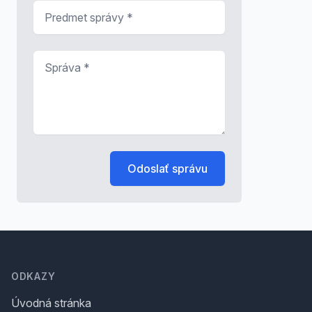
Predmet správy
*
Správa
*
Odoslať správu
Footer
ODKAZY
Úvodná stránka