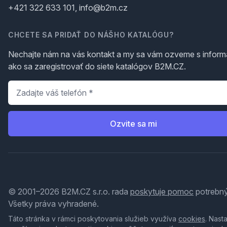
+421 322 633 101, info@b2m.cz
CHCETE SA PRIDAŤ DO NÁŠHO KATALÓGU?
Nechajte nám na vás kontakt a my sa vám ozveme s inform
ako sa zaregistrovať do siete katalógov B2M.CZ.
Telefón
*
Ozvite sa mi
© 2001–2026 B2M.CZ s.r.o. rada
poskytuje pomoc
potrebný
Všetky práva vyhradené.
Táto stránka v rámci poskytovania služieb využíva
cookies
. Nast