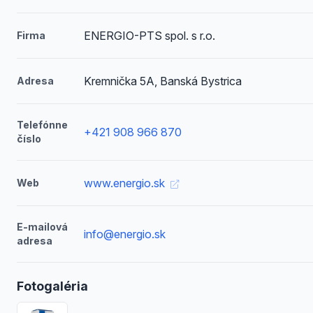
ENERGIO-PTS spol. s r.o.
Firma
Kremnička 5A, Banská Bystrica
Adresa
Telefónne
+421 908 966 870
číslo
www.energio.sk
Web
E-mailová
info@energio.sk
adresa
Fotogaléria