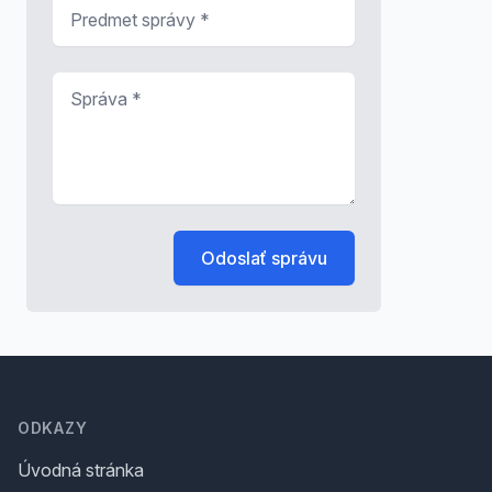
Predmet správy
*
Správa
*
Odoslať správu
Footer
ODKAZY
Úvodná stránka