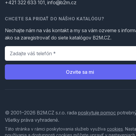
+421 322 633 101, info@b2m.cz
CHCETE SA PRIDAŤ DO NÁŠHO KATALÓGU?
Nechajte nám na vás kontakt a my sa vám ozveme s inform
ako sa zaregistrovať do siete katalógov B2M.CZ.
Telefón
*
Ozvite sa mi
© 2001–2026 B2M.CZ s.r.o. rada
poskytuje pomoc
potrebný
Všetky práva vyhradené.
Táto stránka v rámci poskytovania služieb využíva
cookies
. Nast
používania a dostupnosti cookies môžete upraviť v nastaveniach