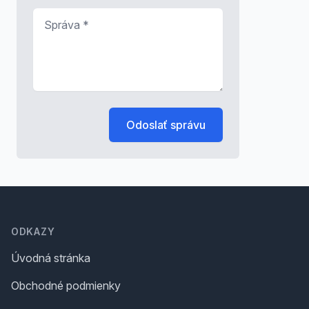
Správa
*
Odoslať správu
Footer
ODKAZY
Úvodná stránka
Obchodné podmienky