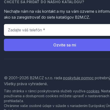
CHCETE SA PRIDAŤ DO NÁŠHO KATALÓGU?
Nechajte nám na vás kontakt a my sa vám ozveme s inform
ako sa zaregistrovať do siete katalógov B2M.CZ.
Telefón
*
Ozvite sa mi
© 2001–2026 B2M.CZ s.r.o. rada
poskytuje pomoc
potrebný
Všetky práva vyhradené.
Táto stránka v rámci poskytovania služieb využíva
cookies
. Nast
používania a dostupnosti cookies môžete upraviť v nastaveniach
prehliadača.
Chránime vaše osobné údaje v súlade s nariadením Európskej Ú