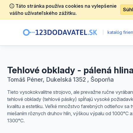
Táto stránka používa cookies na vylepšenie
Súh
vášho užívateľského zážitku.
|
katalóg firie
Tehlové obklady - pálená hlin
Tomáš Péner, Dukelská 1352 , Šoporňa
Tieto vysokokvalitne strojovo, ale prevažne ručne vyrába
tehlové obklady (tehlové pásiky) spĺňajú vysoké požiadav
kvalitu a estetiku. Veľké množstvo farebných odtieňov sa t
miešaním rôznych druhov hlín, výškou výpalu od 1000°C a
1300°C.