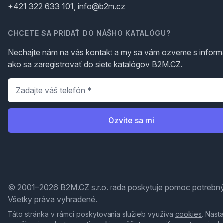
+421 322 633 101, info@b2m.cz
CHCETE SA PRIDAŤ DO NÁŠHO KATALÓGU?
Nechajte nám na vás kontakt a my sa vám ozveme s inform
ako sa zaregistrovať do siete katalógov B2M.CZ.
Telefón
*
Ozvite sa mi
© 2001–2026 B2M.CZ s.r.o. rada
poskytuje pomoc
potrebný
Všetky práva vyhradené.
Táto stránka v rámci poskytovania služieb využíva
cookies
. Nast