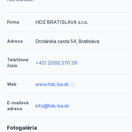
HDS BRATISLAVA s.r.o.
Firma
Drotárska cesta 54, Bratislava
Adresa
Telefónne
+421 2/592 270 39
číslo
www.hds-ba.sk
Web
E-mailová
info@hds-ba.sk
adresa
Fotogaléria