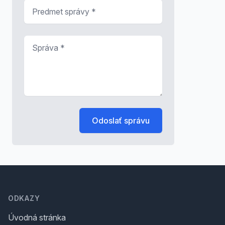
Predmet správy
*
Správa
*
Odoslať správu
Footer
ODKAZY
Úvodná stránka