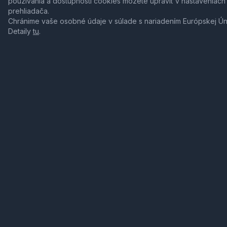
používania a dostupnosti cookies môžete upraviť v nastaveniach
prehliadača.
Chránime vaše osobné údaje v súlade s nariadením Európskej Ú
Detaily
tu
.