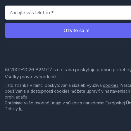
Telefón
*
Ozvite sa mi
© 2001–2026 B2M.CZ s.r.o. rada
poskytuje pomoc
potrebný
Všetky práva vyhradené.
Táto stránka v rámci poskytovania služieb využíva
cookies
. Nast
používania a dostupnosti cookies môžete upraviť v nastaveniach
prehliadača.
Chránime vaše osobné údaje v súlade s nariadením Európskej Ú
Detaily
tu
.