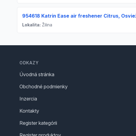
954618 Katrin Ease air freshener Citrus, Osvi
Lokalita:
Žilina
Footer
ODKAZY
Úvodná stránka
Obchodné podmienky
Inzercia
Kontakty
Register kategórii
Register produktov