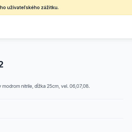
ho užívateľského zážitku.
2
odrom nitrile, dĺžka 25cm, vel. 06,07,08.