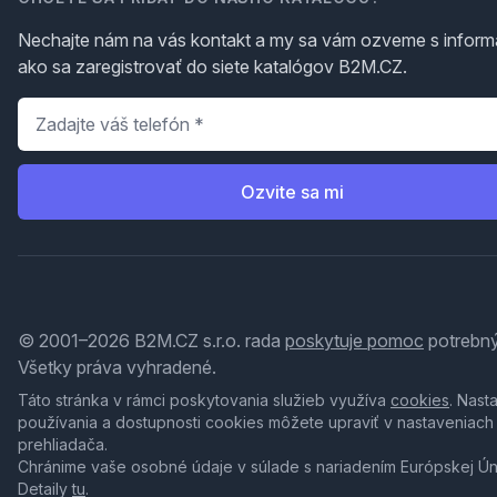
Nechajte nám na vás kontakt a my sa vám ozveme s inform
ako sa zaregistrovať do siete katalógov B2M.CZ.
Telefón
*
Ozvite sa mi
© 2001–2026 B2M.CZ s.r.o. rada
poskytuje pomoc
potrebný
Všetky práva vyhradené.
Táto stránka v rámci poskytovania služieb využíva
cookies
. Nast
používania a dostupnosti cookies môžete upraviť v nastaveniach
prehliadača.
Chránime vaše osobné údaje v súlade s nariadením Európskej Ú
Detaily
tu
.