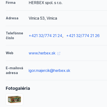
HERBEX spol. s r.o.
Firma
Vinica 53, Vinica
Adresa
Telefónne
+421 32/774 21 24
,
+421 32/774 21 26
číslo
www.herbex.sk
Web
E-mailová
igor.majercik@herbex.sk
adresa
Fotogaléria