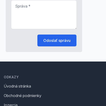
Správa
*
Odoslať správu
Footer
ODKAZY
Úvodná stránka
Obchodné podmienky
Inzercia