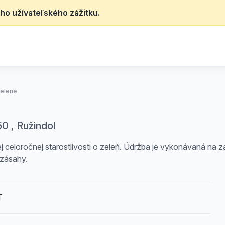
ho užívateľského zážitku.
zelene
50 , Ružindol
celoročnej starostlivosti o zeleň. Údržba je vykonávaná na zá
 zásahy.
T