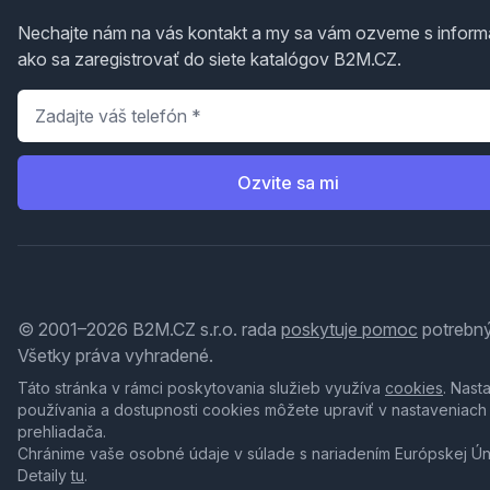
Nechajte nám na vás kontakt a my sa vám ozveme s inform
ako sa zaregistrovať do siete katalógov B2M.CZ.
Telefón
*
Ozvite sa mi
© 2001–2026 B2M.CZ s.r.o. rada
poskytuje pomoc
potrebný
Všetky práva vyhradené.
Táto stránka v rámci poskytovania služieb využíva
cookies
. Nast
používania a dostupnosti cookies môžete upraviť v nastaveniach
prehliadača.
Chránime vaše osobné údaje v súlade s nariadením Európskej Ú
Detaily
tu
.