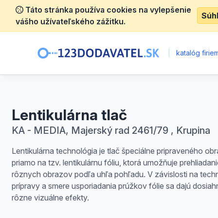
Táto stránka používa cookies na vylepšenie
Súh
vášho užívateľského zážitku.
|
katalóg firie
Lentikulárna tlač
KA - MEDIA, Majerský rad 2461/79 , Krupina
Lentikulárna technológia je tlač špeciálne pripraveného ob
priamo na tzv. lentikulárnu fóliu, ktorá umožňuje prehliadan
rôznych obrazov podľa uhľa pohľadu. V závislosti na tech
prípravy a smere usporiadania prúžkov fólie sa dajú dosiah
rôzne vizuálne efekty.