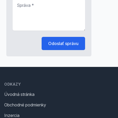
Správa
*
Odoslať správu
Footer
ODKAZY
Úvodná stránka
Obchodné podmienky
Inzercia