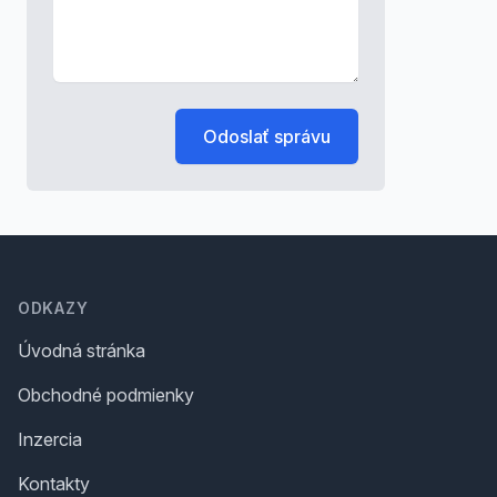
Odoslať správu
Footer
ODKAZY
Úvodná stránka
Obchodné podmienky
Inzercia
Kontakty