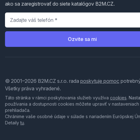
ako sa zaregistrovať do siete katalógov B2M.CZ.
Telefón
*
Ozvite sa mi
© 2001–2026 B2M.CZ s.r.o. rada
poskytuje pomoc
potrebný
Všetky práva vyhradené.
Táto stránka v rámci poskytovania služieb využíva
cookies
. Nast
používania a dostupnosti cookies môžete upraviť v nastaveniach
prehliadača.
Chránime vaše osobné údaje v súlade s nariadením Európskej Ú
Detaily
tu
.