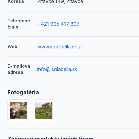
Žitavce 149, Žitavce
Adresa
Telefónne
+421 905 417 807
číslo
www.isolabella.sk
Web
E-mailová
info@isolabella.sk
adresa
Fotogaléria
Zajímavé produkty jiných firem