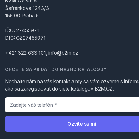
B2M.CZ s.r.o.
Šafránkova 1243/3
155 00 Praha 5
IČO: 27455971
DIČ: CZ27455971
+421 322 633 101, info@b2m.cz
CHCETE SA PRIDAŤ DO NÁŠHO KATALÓGU?
Nechajte nám na vás kontakt a my sa vám ozveme s inform
ako sa zaregistrovať do siete katalógov B2M.CZ.
Telefón
*
Ozvite sa mi