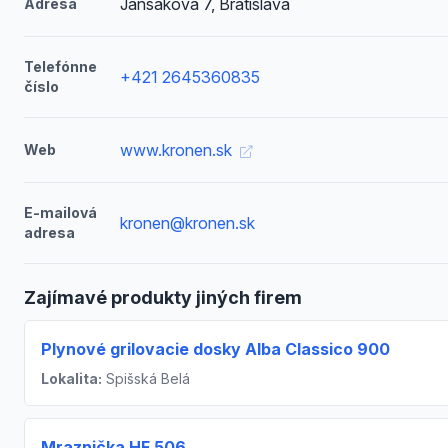
Janšákova 7, Bratislava
Adresa
Telefónne
+421 2645360835
číslo
www.kronen.sk
Web
E-mailová
kronen@kronen.sk
adresa
Zajímavé produkty jiných firem
Plynové grilovacie dosky Alba Classico 900
Lokalita:
Spišská Belá
Mraznička HF 506