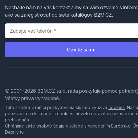
Nechajte nám na vás kontakt a my sa vám ozveme s inform
ako sa zaregistrovať do siete katalógov B2M.CZ.
Telefón
*
Ozvite sa mi
© 2001–2026 B2M.CZ s.r.o. rada
poskytuje pomoc
potrebný
Všetky práva vyhradené.
Táto stránka v rámci poskytovania služieb využíva
cookies
. Nast
používania a dostupnosti cookies môžete upraviť v nastaveniach
prehliadača.
Chránime vaše osobné údaje v súlade s nariadením Európskej Ú
Detaily
tu
.