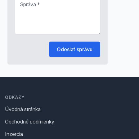
Správa
*
Odoslať správu
Footer
ODKAZY
Úvodná stránka
Obchodné podmienky
Inzercia