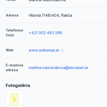
Hlavná 1148/404, Rabča
Adresa
Telefónne
+421 903 463 598
číslo
www.webareal.sk
Web
E-mailová
martina.masnicakova@slovanet.sk
adresa
Fotogaléria