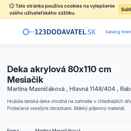
Táto stránka používa cookies na vylepšenie
Súh
vášho užívateľského zážitku.
|
katalóg firie
Deka akrylová 80x110 cm
Mesiačik
Martina Masničáková , Hlavná 1148/404 , Ra
Hrubšia detská deka vhodná na zahriatie v chladnejších dň
Potlačená veselými obrázkami. Mäkký príjemný materiál.
Martina Masničáková
Firma