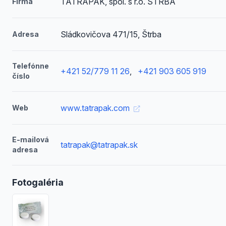
TATRAPAK, spol. s r.o. ŠTRBA
Firma
Sládkovičova 471/15, Štrba
Adresa
Telefónne
+421 52/779 11 26
,
+421 903 605 919
číslo
www.tatrapak.com
Web
E-mailová
tatrapak@tatrapak.sk
adresa
Fotogaléria