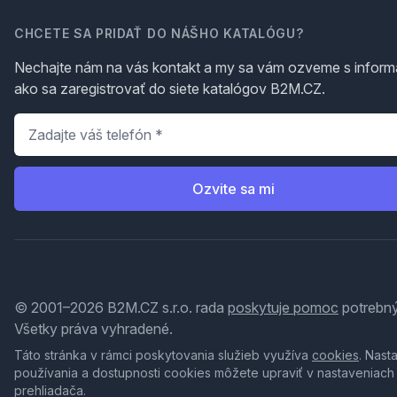
CHCETE SA PRIDAŤ DO NÁŠHO KATALÓGU?
Nechajte nám na vás kontakt a my sa vám ozveme s inform
ako sa zaregistrovať do siete katalógov B2M.CZ.
Telefón
*
Ozvite sa mi
© 2001–2026 B2M.CZ s.r.o. rada
poskytuje pomoc
potrebný
Všetky práva vyhradené.
Táto stránka v rámci poskytovania služieb využíva
cookies
. Nast
používania a dostupnosti cookies môžete upraviť v nastaveniach
prehliadača.