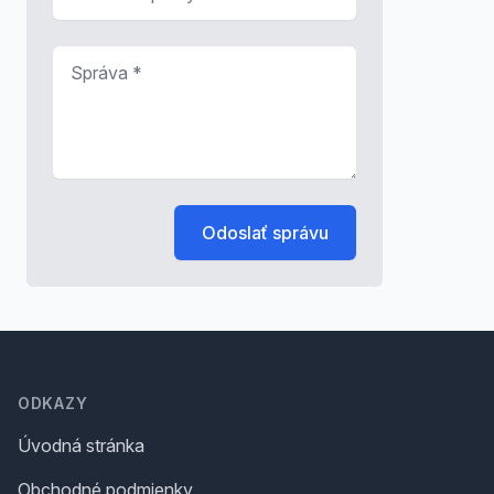
Správa
*
Odoslať správu
Footer
ODKAZY
Úvodná stránka
Obchodné podmienky