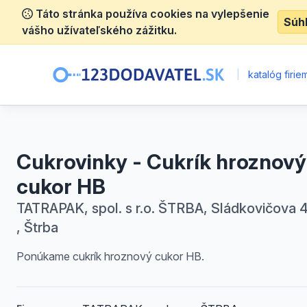
Táto stránka používa cookies na vylepšenie
Súh
vášho užívateľského zážitku.
|
katalóg firie
Cukrovinky - Cukrík hroznový
cukor HB
TATRAPAK, spol. s r.o. ŠTRBA, Sládkovičova 
, Štrba
Ponúkame cukrík hroznový cukor HB.