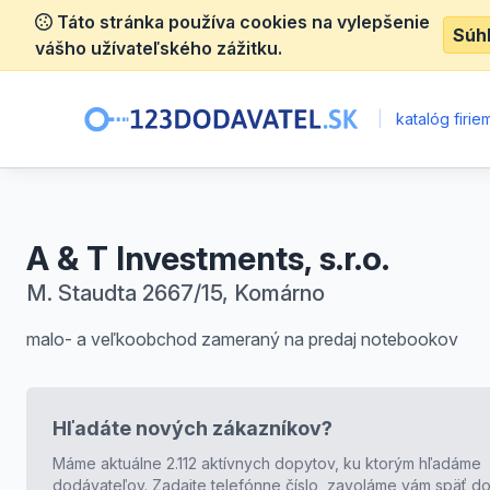
Táto stránka používa cookies na vylepšenie
Súh
vášho užívateľského zážitku.
|
katalóg firie
A & T Investments, s.r.o.
M. Staudta 2667/15, Komárno
malo- a veľkoobchod zameraný na predaj notebookov
Hľadáte nových zákazníkov?
Máme aktuálne 2.112 aktívnych dopytov, ku ktorým hľadáme
dodávateľov. Zadajte telefónne číslo, zavoláme vám späť do