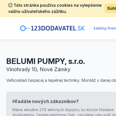
Táto stránka používa cookies na vylepšenie
Súh
vášho užívateľského zážitku.
|
katalóg firie
BELUMI PUMPY, s.r.o.
Vinohrady 10, Nové Zámky
Veľkosklad čerpacej a tepelnej techniky. Montáž v danej obl
Hľadáte nových zákazníkov?
Máme aktuálne 2.112 aktívnych dopytov, ku ktorým hľadáme
dodávateľov. Zadajte telefónne číslo, zavoláme vám späť do