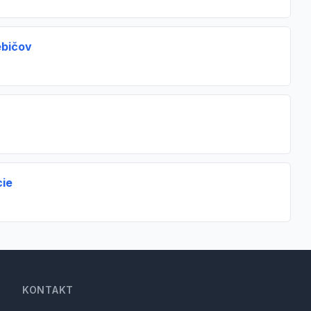
ebičov
cie
KONTAKT