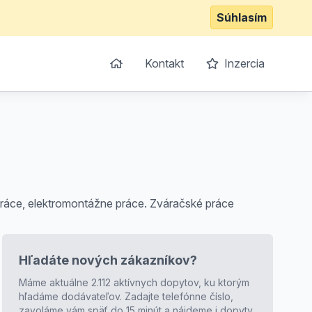
Súhlasím
Kontakt
Inzercia
 práce, elektromontážne práce. Zváračské práce
Hľadáte nových zákazníkov?
Máme aktuálne 2.112 aktívnych dopytov, ku ktorým
hľadáme dodávateľov. Zadajte telefónne číslo,
zavoláme vám späť do 15 minút a nájdeme i dopyty