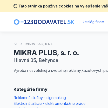
Táto stránka používa cookies na vylepšenie váš
|
katalóg firiem
Úvodná stránka
MIKRA PLUS, s. r. o.
MIKRA PLUS, s. r. o.
Hlavná 35, Behynce
Výroba nesvetelnej a svetelnej reklamy,kazetových pís
Kategórie firmy
Reklamné služby - signmaking
Elektroinštalácie - elektromontážne práce