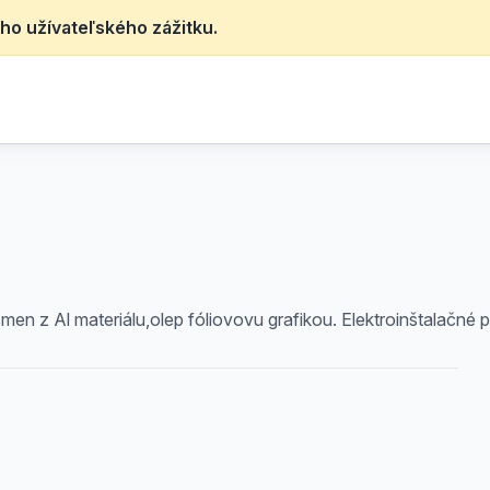
ho užívateľského zážitku.
men z Al materiálu,olep fóliovovu grafikou. Elektroinštalačné