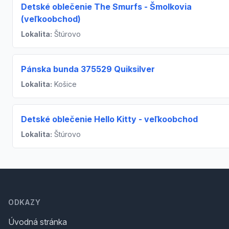
Detské oblečenie The Smurfs - Šmolkovia
(veľkoobchod)
Lokalita:
Štúrovo
Pánska bunda 375529 Quiksilver
Lokalita:
Košice
Detské oblečenie Hello Kitty - veľkoobchod
Lokalita:
Štúrovo
Footer
ODKAZY
Úvodná stránka