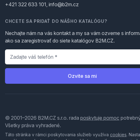
+421 322 633 101, info@b2m.cz
CHCETE SA PRIDAŤ DO NÁŠHO KATALÓGU?
Nechajte nám na vás kontakt a my sa vám ozveme s inform
ako sa zaregistrovať do siete katalógov B2M.CZ.
Telefón
*
Ozvite sa mi
© 2001–2026 B2M.CZ s.r.o. rada
poskytuje pomoc
potrebný
Všetky práva vyhradené.
Táto stránka v rámci poskytovania služieb využíva
cookies
. Nast