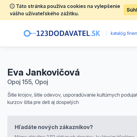
Táto stránka používa cookies na vylepšenie
Súh
vášho užívateľského zážitku.
|
katalóg firie
Eva Jankovičová
Opoj 155, Opoj
Šitie krojov, šitie odevov, usporadúvanie kultúrnych podujat
kurzov šitia pre deti aj dospelých
Hľadáte nových zákazníkov?
Máme aktuálne 2.112 aktívnych dopytov, ku ktorým hľadáme