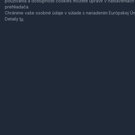
používania a dostupnosti cookies môžete upraviť v nastaveniach
prehliadača.
Chránime vaše osobné údaje v súlade s nariadením Európskej Ú
Detaily
tu
.