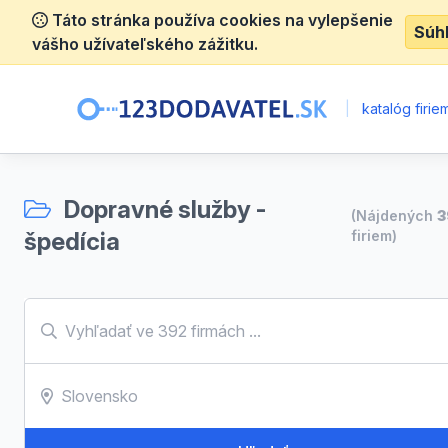
Táto stránka používa cookies na vylepšenie
Súh
vášho užívateľského zážitku.
|
katalóg firie
Dopravné služby -
(Nájdených
3
špedícia
firiem)