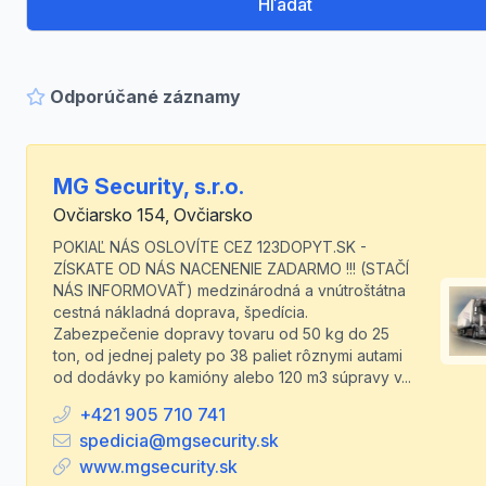
Hľadať
Odporúčané záznamy
MG Security, s.r.o.
Ovčiarsko 154, Ovčiarsko
POKIAĽ NÁS OSLOVÍTE CEZ 123DOPYT.SK -
ZÍSKATE OD NÁS NACENENIE ZADARMO !!! (STAČÍ
NÁS INFORMOVAŤ) medzinárodná a vnútroštátna
cestná nákladná doprava, špedícia.
Zabezpečenie dopravy tovaru od 50 kg do 25
ton, od jednej palety po 38 paliet rôznymi autami
od dodávky po kamióny alebo 120 m3 súpravy v...
+421 905 710 741
spedicia@mgsecurity.sk
www.mgsecurity.sk