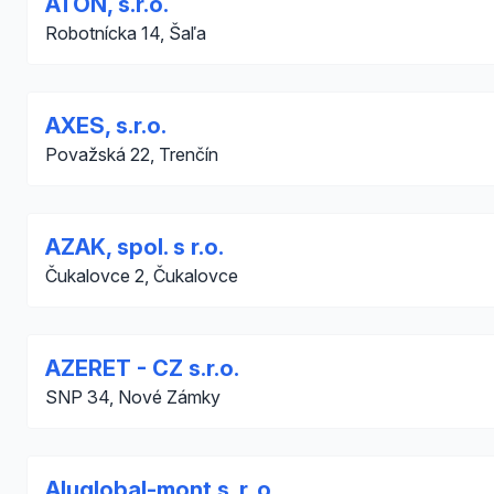
ATON, s.r.o.
Robotnícka 14, Šaľa
AXES, s.r.o.
Považská 22, Trenčín
AZAK, spol. s r.o.
Čukalovce 2, Čukalovce
AZERET - CZ s.r.o.
SNP 34, Nové Zámky
Aluglobal-mont s. r. o.