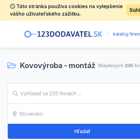
Táto stránka používa cookies na vylepšenie
Súh
vášho užívateľského zážitku.
|
katalóg firie
Kovovýroba - montáž
(Nájdených
235
fir
Hľadať