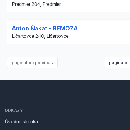
Predmier 204, Predmier
Anton Ňakat - REMOZA
Ličartovce 240, Ličartovce
pagination.previous
paginatio
Footer
ODKAZY
Úvodná stránka