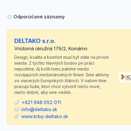
Odporúčané záznamy
DELTAKO s.r.o.
Vnútorná okružná 179/2, Komárno
Design, kvalita a komfort musí byť stále na prvom
mieste. Z týchto hlavných bodov pri práci
nepustíme. Aj kvôli tomu patríme medzi
rozvíjajúcich medzinárodných firiem. Sme aktívny
vo viacerých Europských štátoch. V našom tíme
pracujú ľudia, ktorí chcú vytvoriť niečo nové,
niečo dobré, aby sme vedeli...
+421 948 052 011
info@deltako.sk
www.krby-deltako.sk