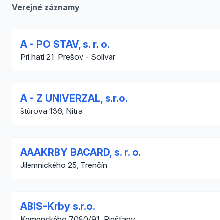
Verejné záznamy
A - PO STAV, s. r. o.
Pri hati 21, Prešov - Solivar
A - Z UNIVERZAL, s.r.o.
štúrova 136, Nitra
AAAKRBY BACARD, s. r. o.
Jilemnického 25, Trenčín
ABIS-Krby s.r.o.
Komenského 7080/91, Piešťany