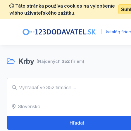
Táto stránka používa cookies na vylepšenie
Súh
vášho užívateľského zážitku.
|
katalóg firie
Krby
(Nájdených
352
firiem)
Hľadať