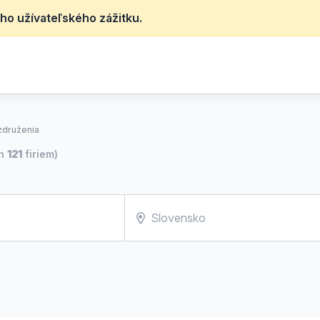
ho užívateľského zážitku.
združenia
ch
121
firiem)