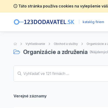
Táto stránka používa cookies na vylepšenie váš
|
katalóg firiem
Úvodná stránka
Vyhľadávanie
Obchod a služby
Organizácie a 
Organizácie a združenia
(Nájdený
Verejné záznamy