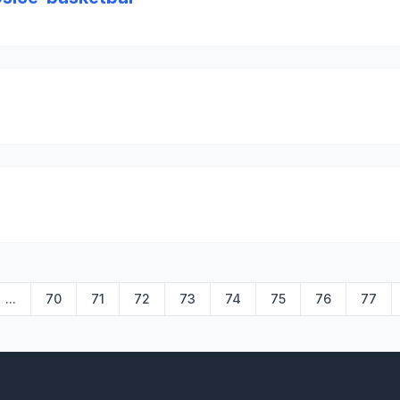
...
70
71
72
73
74
75
76
77