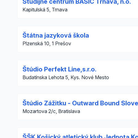
Študijné centrum BASIC Trnava, n.o.
Kapitulská 5, Trnava
Štátna jazyková škola
Plzenská 10, 1 Prešov
Štúdio Perfekt Line,s.r.o.
Budatínska Lehota 5, Kys. Nové Mesto
Štúdio Zážitku - Outward Bound Slove
Mozartova 2/c, Bratislava
ŠŠK Košický atletický klub Jednota K