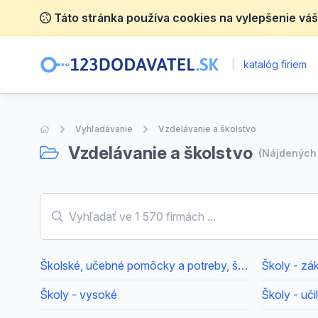
Táto stránka používa cookies na vylepšenie váš
|
katalóg firiem
Úvodná stránka
Vyhľadávanie
Vzdelávanie a školstvo
Vzdelávanie a školstvo
(Nájdenýc
Školské, učebné pomôcky a potreby, školy
Školy - zá
Školy - vysoké
Školy - učil