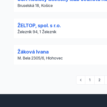
Bruselská 18, Košice
ŽELTOP, spol. s r.o.
Železník 94, 1 Železník
Žáková Ivana
M. Bela 2305/6, Hlohovec
1
2
Footer