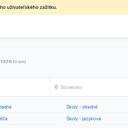
ho užívateľského zážitku.
h
1 570
firiem)
kladné
Školy - stredné
išťa
Školy - jazykové