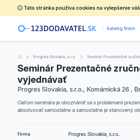
Táto stránka používa cookies na vylepšenie váš
|
katalóg firiem
Úvodná stránka
Progres Slovakia, s.r.o.
Seminár Prezentačné zručno
Seminár Prezentačné zručno
vyjednávať
Progres Slovakia, s.r.o., Komárnická 26 , B
Cieľom seminára je oboznámiť sa s problémami prezen
absolvovať samostatne a samostatne je stanovený ob
Progres Slovakia, s.r.o.
Firma