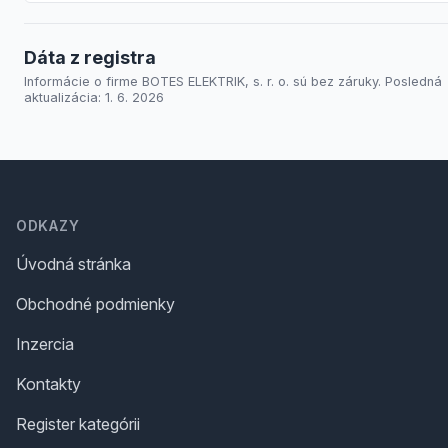
Dáta z registra
Informácie o firme BOTES ELEKTRIK, s. r. o. sú bez záruky. Posledná
aktualizácia: 1. 6. 2026
Footer
ODKAZY
Úvodná stránka
Obchodné podmienky
Inzercia
Kontakty
Register kategórii