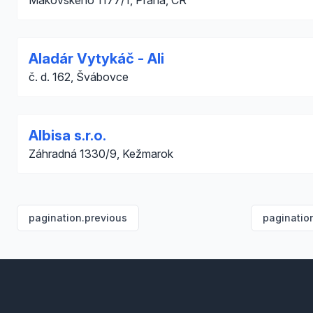
Makovského 1177/1, Praha, ČR
Aladár Vytykáč - Ali
č. d. 162, Švábovce
Albisa s.r.o.
Záhradná 1330/9, Kežmarok
pagination.previous
paginatio
Footer