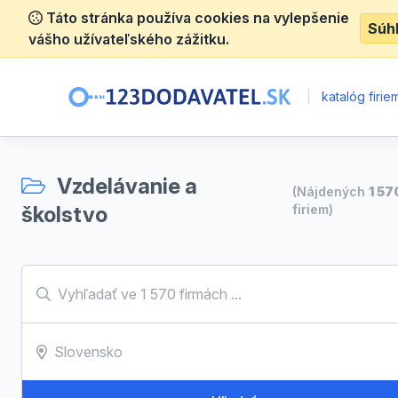
Táto stránka používa cookies na vylepšenie
Súh
vášho užívateľského zážitku.
|
katalóg firie
Vzdelávanie a
(Nájdených
1 57
školstvo
firiem)